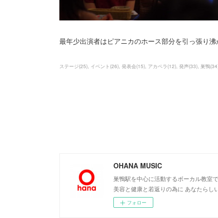
最年少出演者はピアニカのホース部分を引っ張り沸
ステージ
(
25
)
イベント
(
26
)
発表会
(
15
)
アカペラ
(
12
)
発声
(
33
)
巣鴨
(
34
OHANA MUSIC
巣鴨駅を中心に活動するボーカル教室で
美容と健康と若返りの為に あなたらし
フォロー