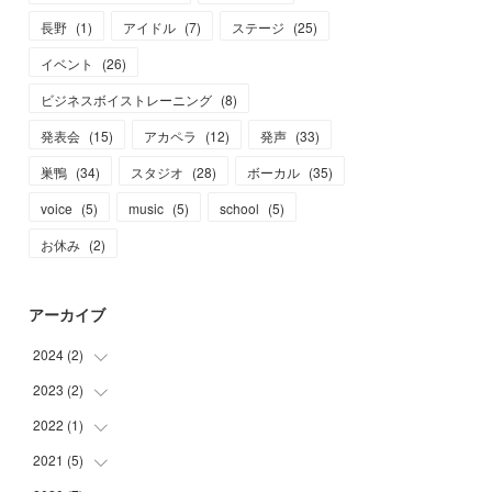
長野
(
1
)
アイドル
(
7
)
ステージ
(
25
)
イベント
(
26
)
ビジネスボイストレーニング
(
8
)
発表会
(
15
)
アカペラ
(
12
)
発声
(
33
)
巣鴨
(
34
)
スタジオ
(
28
)
ボーカル
(
35
)
voice
(
5
)
music
(
5
)
school
(
5
)
お休み
(
2
)
アーカイブ
2024
(
2
)
2023
(
2
)
(
1
)
(
1
)
2022
(
1
)
(
1
)
(
1
)
2021
(
5
)
(
1
)