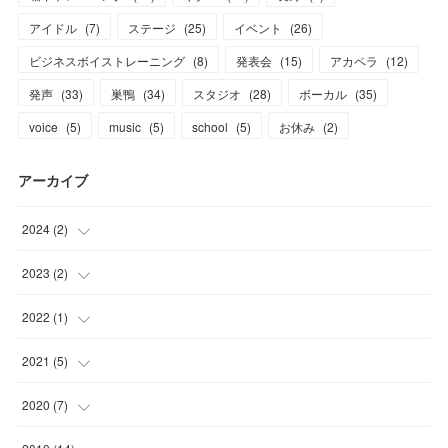
アイドル
(
7
)
ステージ
(
25
)
イベント
(
26
)
ビジネスボイストレーニング
(
8
)
発表会
(
15
)
アカペラ
(
12
)
発声
(
33
)
巣鴨
(
34
)
スタジオ
(
28
)
ボーカル
(
35
)
voice
(
5
)
music
(
5
)
school
(
5
)
お休み
(
2
)
アーカイブ
2024
(
2
)
(
1
)
2023
(
2
)
(
1
)
(
1
)
2022
(
1
)
(
1
)
(
1
)
2021
(
5
)
(
3
)
2020
(
7
)
(
2
)
(
1
)