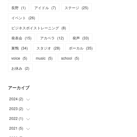
長野
(
1
)
アイドル
(
7
)
ステージ
(
25
)
イベント
(
26
)
ビジネスボイストレーニング
(
8
)
発表会
(
15
)
アカペラ
(
12
)
発声
(
33
)
巣鴨
(
34
)
スタジオ
(
28
)
ボーカル
(
35
)
voice
(
5
)
music
(
5
)
school
(
5
)
お休み
(
2
)
アーカイブ
2024
(
2
)
2023
(
2
)
(
1
)
(
1
)
2022
(
1
)
(
1
)
(
1
)
2021
(
5
)
(
1
)