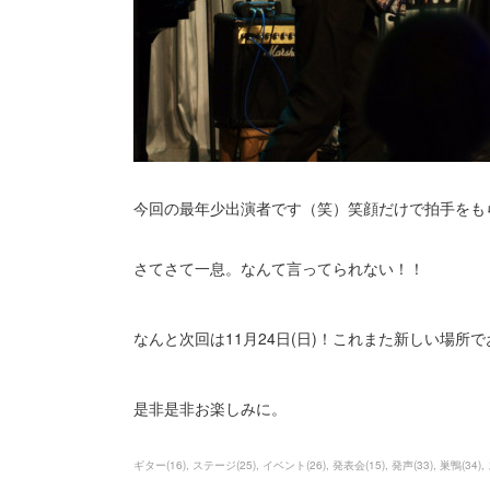
今回の最年少出演者です（笑）笑顔だけで拍手をも
さてさて一息。なんて言ってられない！！
なんと次回は11月24日(日)！これまた新しい場所で
是非是非お楽しみに。
ギター
(
16
)
ステージ
(
25
)
イベント
(
26
)
発表会
(
15
)
発声
(
33
)
巣鴨
(
34
)