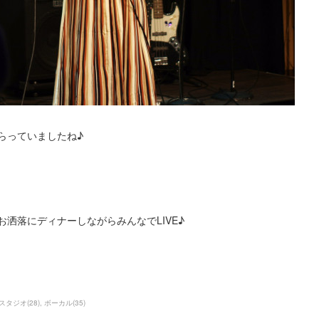
らっていましたね♪
お洒落にディナーしながらみんなでLIVE♪
スタジオ
(
28
)
ボーカル
(
35
)