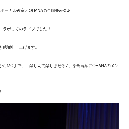
'sボーカル教室とOHANAの合同発表会♪
コラボしてのライブでした！
き感謝申し上げます。
らMCまで、「楽しんで楽しませる♪」を合言葉にOHANAのメン
♪