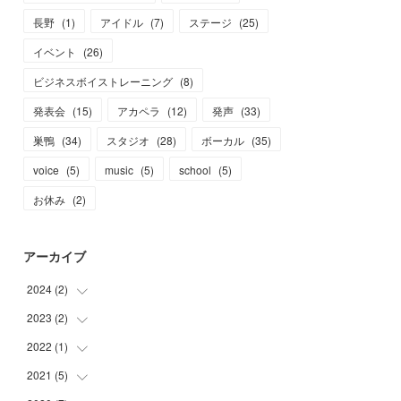
長野
(
1
)
アイドル
(
7
)
ステージ
(
25
)
イベント
(
26
)
ビジネスボイストレーニング
(
8
)
発表会
(
15
)
アカペラ
(
12
)
発声
(
33
)
巣鴨
(
34
)
スタジオ
(
28
)
ボーカル
(
35
)
voice
(
5
)
music
(
5
)
school
(
5
)
お休み
(
2
)
アーカイブ
2024
(
2
)
2023
(
2
)
(
1
)
(
1
)
2022
(
1
)
(
1
)
(
1
)
2021
(
5
)
(
1
)